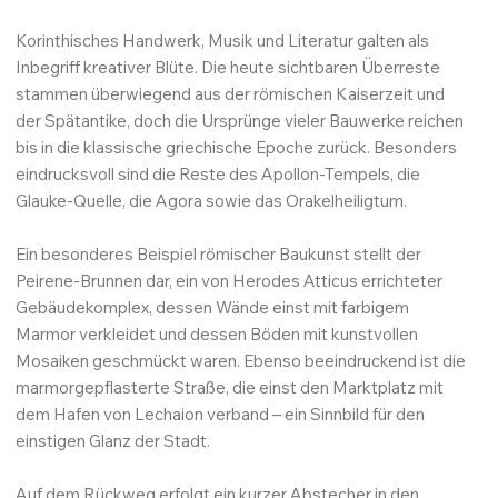
Korinthisches Handwerk, Musik und Literatur galten als
Inbegriff kreativer Blüte. Die heute sichtbaren Überreste
stammen überwiegend aus der römischen Kaiserzeit und
der Spätantike, doch die Ursprünge vieler Bauwerke reichen
bis in die klassische griechische Epoche zurück. Besonders
eindrucksvoll sind die Reste des Apollon-Tempels, die
Glauke-Quelle, die Agora sowie das Orakelheiligtum.
Ein besonderes Beispiel römischer Baukunst stellt der
Peirene-Brunnen dar, ein von Herodes Atticus errichteter
Gebäudekomplex, dessen Wände einst mit farbigem
Marmor verkleidet und dessen Böden mit kunstvollen
Mosaiken geschmückt waren. Ebenso beeindruckend ist die
marmorgepflasterte Straße, die einst den Marktplatz mit
dem Hafen von Lechaion verband – ein Sinnbild für den
einstigen Glanz der Stadt.
Auf dem Rückweg erfolgt ein kurzer Abstecher in den