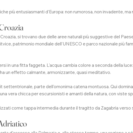
stiche più entusiasmanti d'Europa: non rumorosa, non invadente, ma r
 Croazia
a Croazia, si trovano due delle aree naturali più suggestive del Paese
. Plitvice, patrimonio mondiale dell'UNESCO e parco nazionale più fa
rsi in una fitta faggeta. L'acqua cambia colore a seconda della luce: 
 ha un effetto calmante, armonizzante, quasi meditativo.
 settentrionale, parte dell'omonima catena montuosa. Qui domina il 
na vera chicca per escursionisti e amanti della natura, con viste spe
izzati come tappa intermedia durante il tragitto da Zagabria verso 
Adriatico
 porta d'accesso alla Dalmazia e, allo stesso tempo, una regione a sé