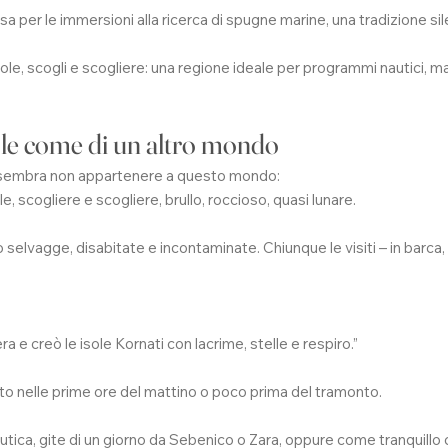
osa per le immersioni alla ricerca di spugne marine, una tradizione si
e, scogli e scogliere: una regione ideale per programmi nautici, ma 
ole come di un altro mondo
he sembra non appartenere a questo mondo:
le, scogliere e scogliere, brullo, roccioso, quasi lunare.
selvagge, disabitate e incontaminate. Chiunque le visiti – in barca, in
a e creò le isole Kornati con lacrime, stelle e respiro.”
to nelle prime ore del mattino o poco prima del tramonto.
autica, gite di un giorno da Sebenico o Zara, oppure come tranquillo c