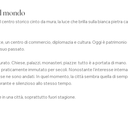
sul mondo
ntro storico cinto da mura, la luce che brilla sulla bianca pietra calc
e, un centro di commercio, diplomazia e cultura. Oggi è patrimoni
l suo passato.
turato. Chiese, palazzi, monasteri, piazze: tutto è a portata di mano
o praticamente immutato per secoli. Nonostante l'interesse interna
sti se ne sono andati. In quel momento, la città sembra quella di semp
ibrante e silenzioso allo stesso tempo.
n una città, soprattutto fuori stagione.