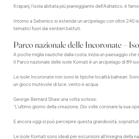
Krapanj, l'isola abitata più pianeggiante dell'Adriatico, è fam
Intorno a Sebenico si estende un arcipelago con oltre 240 isol
tematici fuori dai sentieri battuti.
Parco nazionale delle Incoronate – Is
A poche miglia nautiche dalla costa, inizia un paesaggio c
Il Parco nazionale delle isole Kornati è un arcipelago di 89 iso
Le isole Incoronate non sono le tipiche località balneari. Sono 
un gioco mutevole di luce, vento e acqua.
George Bernard Shaw
una volta scrisse:
“L’ultimo giorno della creazione, Dio volle coronare la sua oper
E ancora oggi si può percepire questa grandiosità, soprattut
Le isole Kornati sono ideali per escursioni all'insegna della n