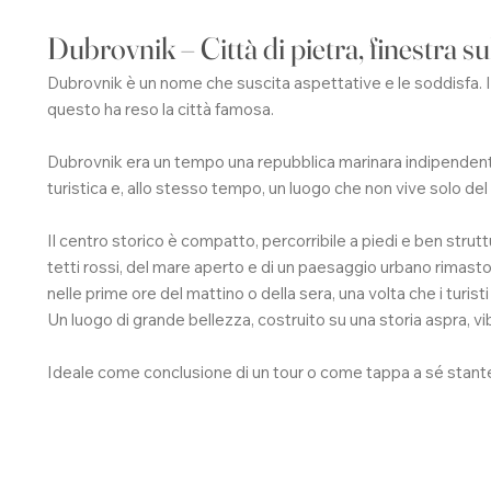
Dubrovnik – Città di pietra, finestra 
Dubrovnik è un nome che suscita aspettative e le soddisfa. Il ce
questo ha reso la città famosa.
Dubrovnik era un tempo una repubblica marinara indipendent
turistica e, allo stesso tempo, un luogo che non vive solo de
Il centro storico è compatto, percorribile a piedi e ben strut
tetti rossi, del mare aperto e di un paesaggio urbano rimast
nelle prime ore del mattino o della sera, una volta che i turi
Un luogo di grande bellezza, costruito su una storia aspra, v
Ideale come conclusione di un tour o come tappa a sé stante i