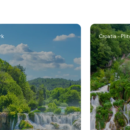
rk
Croatia - Pli