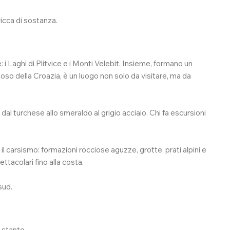
icca di sostanza.
: i Laghi di Plitvice e i Monti Velebit. Insieme, formano un
moso della Croazia, è un luogo non solo da visitare, ma da
dal turchese allo smeraldo al grigio acciaio. Chi fa escursioni
carsismo: formazioni rocciose aguzze, grotte, prati alpini e
ttacolari fino alla costa.
sud.
 stante.