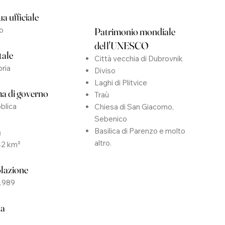
a ufficiale
o
Patrimonio mondiale
dell'UNESCO
tale
Città vecchia di Dubrovnik
ria
Diviso
Laghi di Plitvice
a di governo
Traù
blica
Chiesa di San Giacomo,
Sebenico
a
Basilica di Parenzo e molto
altro.
42 km²
lazione
9.989
ta