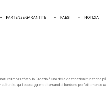
PARTENZE GARANTITE
PAESI
NOTIZIA
 naturali mozzafiato, la Croazia è una delle destinazioni turistiche p
ur culturale, qui i paesaggi mediterranei si fondono perfettamente c