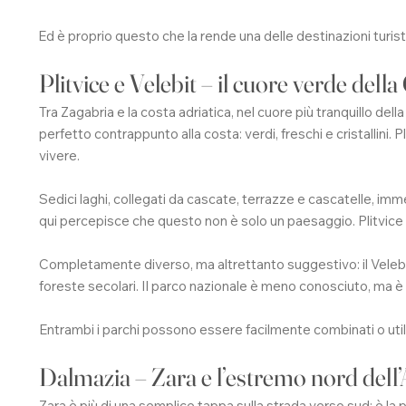
Ed è proprio questo che la rende una delle destinazioni turi
Plitvice e Velebit – il cuore verde della
Tra Zagabria e la costa adriatica, nel cuore più tranquillo dell
perfetto contrappunto alla costa: verdi, freschi e cristallini
vivere.
Sedici laghi, collegati da cascate, terrazze e cascatelle, imme
qui percepisce che questo non è solo un paesaggio. Plitvice
Completamente diverso, ma altrettanto suggestivo: il Velebit
foreste secolari. Il parco nazionale è meno conosciuto, ma è u
Entrambi i parchi possono essere facilmente combinati o util
Dalmazia – Zara e l’estremo nord dell’
Zara è più di una semplice tappa sulla strada verso sud: è la