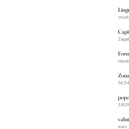
Lingu
croat
Capi
Zagab
Form
repub
Zon
56.5
popo
3.82
valu
euro