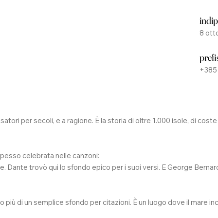
indi
8 ott
prefi
+385
a
ri per secoli, e a ragione. È la storia di oltre 1.000 isole, di coste e
 spesso celebrata nelle canzoni:
ive. Dante trovò qui lo sfondo epico per i suoi versi. E George Bern
to più di un semplice sfondo per citazioni. È un luogo dove il mare in