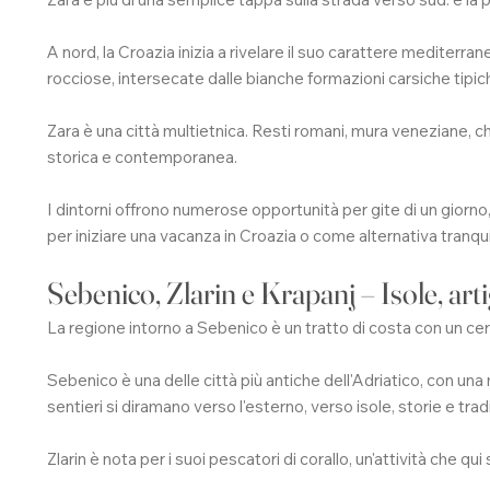
A nord, la Croazia inizia a rivelare il suo carattere mediterran
rocciose, intersecate dalle bianche formazioni carsiche tipic
Zara è una città multietnica. Resti romani, mura veneziane,
storica e contemporanea.
I dintorni offrono numerose opportunità per gite di un giorno, e
per iniziare una vacanza in Croazia o come alternativa tranqui
Sebenico, Zlarin e Krapanj – Isole, arti
La regione intorno a Sebenico è un tratto di costa con un ce
Sebenico è una delle città più antiche dell'Adriatico, con una m
sentieri si diramano verso l'esterno, verso isole, storie e tradi
Zlarin è nota per i suoi pescatori di corallo, un'attività che q