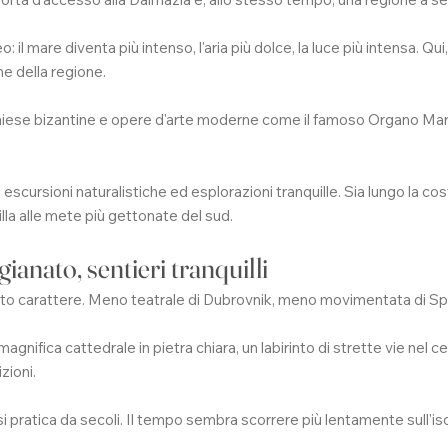
eo: il mare diventa più intenso, l'aria più dolce, la luce più intensa. 
he della regione.
 chiese bizantine e opere d'arte moderne come il famoso Organo Mari
scursioni naturalistiche ed esplorazioni tranquille. Sia lungo la costa
lla alle mete più gettonate del sud.
gianato, sentieri tranquilli
rto carattere. Meno teatrale di Dubrovnik, meno movimentata di Spa
agnifica cattedrale in pietra chiara, un labirinto di strette vie nel 
zioni.
ui si pratica da secoli. Il tempo sembra scorrere più lentamente sull'i