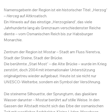
Namensgeberin der Region ist ein historischer Titel: „Herzog“
–
Herceg
auf Altkroatisch.
Ein Hinweis auf das einstige „Herzogsland“, das viele
Jahrhunderte lang als Grenzraum verschiedenster Reiche
diente – vom Osmanischen Reich bis zur Habsburger
Monarchie.
Zentrum der Region ist Mostar – Stadt am Fluss Neretva,
Stadt der Steine, Stadt der Brücke.
Die berühmte „Stari Most“ – die Alte Brücke – wurde im Krieg
zerstört, doch 2004 mit internationaler Unterstützung
originalgetreu wieder aufgebaut. Heute ist sie nicht nur
UNESCO-Welterbe, sondern ein Symbol der Versöhnung.
Die steinerne Silhouette, der Sprungturm, das glasklare
Wasser darunter – Mostar berührt auf stille Weise. In den
Gassen der Altstadt mischt sich das Erbe der osmanischen
Zeit mit westlicher Architektur. Kleine Läden, Moscheen,